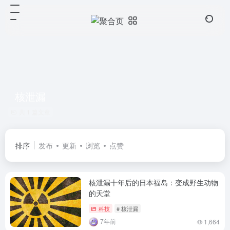
核泄漏
共 1 篇文章
排序
发布
更新
浏览
点赞
核泄漏十年后的日本福岛：变成野生动物
的天堂
科技
# 核泄漏
7年前
1,664